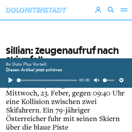
Sillian: Zeugenaufruf nach
Skiunfall
Ihr Dolo Plus Vorteil:
Diesen Artikel jetzt anhören
Im Skigebiet Hochpustertal
00:00
(Thurntaler) ereignete sich am
Play
Unmute
Setti
Mittwoch, 23. Feber, gegen 09:40 Uhr
eine Kollision zwischen zwei
Skifahrern. Ein 79-jähriger
Österreicher fuhr mit seinen Skiern
über die blaue Piste