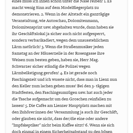
eines muss ich ihnen schon unter die Nase reiben! 1. Es
macht wenig Sinn auf dem Modelfliegerplatz zu
demonstrieren. 2. Wenn in der Altstadt ein ganztägige
Veranstaltung, wie Autoschau, Dolomitenmann,
Dolomitensprint usw. abgehalten wurde, dann haben sie
ihr Geschäftslokal ja sicher auch nicht aufgesperrt,
sondern verbarikadiert, wegen dem unausstehlichem
Lärm natürlich! 3. Wenn die Straßenmusiker jeden
Samstag an der Häuserzeile in der Rosengasse ihre
Weisen zum besten geben, haben sie, Herr Mag.
Schwarzer sicher ständig die Polizei wegen
Lärmbelästigung gerufen! 4. Es ist gerade noch
Faschingszeit und ich wusste nicht, dass man in Lienz nun
den Keller zum lachen gehen muss! Bei den 3- tägigen
Stadtfesten, den Faschingsumzügen usw. hat auch jeder
die Tasche aufgemacht um den Groschen reinfallen zu
lassen! 5. Die Cafès am Lienzer Hauptplatz machen mit
den Zuhörer:innen der Versammlung ja auch ihr Geschäft,
oder glauben sie nicht, dass der/die eine oder andere
"Impfskeptiker" nicht beim Kaffee sitzt? 6. Wenn sie sich
doch einmal in einem Sicherheitsabstand zu den bösen