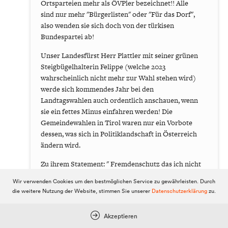
Ortsparteien mehr als ÖVPler bezeichnet!! Alle
sind nur mehr "Bürgerlisten" oder "Für das Dorf",
also wenden sie sich doch von der türkisen
Bundespartei ab!
Unser Landesfürst Herr Plattler mit seiner grünen
Steigbügelhalterin Felippe (welche 2023
wahrscheinlich nicht mehr zur Wahl stehen wird)
werde sich kommendes Jahr bei den
Landtagswahlen auch ordentlich anschauen, wenn
sie ein fettes Minus einfahren werden! Die
Gemeindewahlen in Tirol waren nur ein Vorbote
dessen, was sich in Politiklandschaft in Österreich
ändern wird.
Zu ihrem Statement: " Fremdenschutz das ich nicht
lache ...der ist dieser Partei wohl ganz fremd!!!
Wir verwenden Cookies um den bestmöglichen Service zu gewährleisten. Durch
Demos ohne Masken wo man flüchten muss ... es
die weitere Nutzung der Website, stimmen Sie unserer
Datenschutzerklärung
zu.
zählt ja nur ihre Meinung" - warum müssen sie
flüchten, sie müssen ja Sonntags nicht unbedingt
Akzeptieren
am mitten am Hauptplatz sitzen und die Lieburg