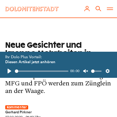
Neue Gesichter und
knappe Mehrheiten in
Ihr Dolo Plus Vorteil:
Lienz
Diesen Artikel jetzt anhören
00:00
Das Stadtparlament wird lebendiger.
Play
Unmute
Setti
MFG und FPÖ werden zum Zünglein
an der Waage.
Kommentar
Gerhard Pirkner