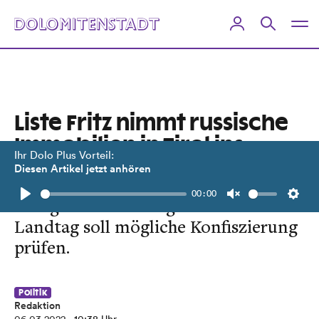
Liste Fritz nimmt russische
Immobilien in Tirol ins
Ihr Dolo Plus Vorteil:
Visier
Diesen Artikel jetzt anhören
00:00
Dringlichkeitsantrag im März-
Play
Unmute
Setti
Landtag soll mögliche Konfiszierung
prüfen.
Politik
Redaktion