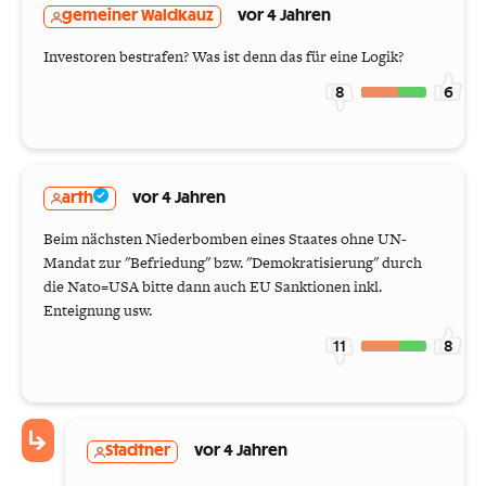
gemeiner Waldkauz
vor 4 Jahren
Investoren bestrafen? Was ist denn das für eine Logik?
8
6
arth
vor 4 Jahren
Beim nächsten Niederbomben eines Staates ohne UN-
Mandat zur "Befriedung" bzw. "Demokratisierung" durch
die Nato=USA bitte dann auch EU Sanktionen inkl.
Enteignung usw.
11
8
Stadtner
vor 4 Jahren