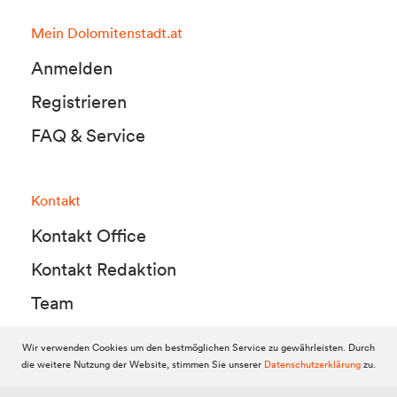
Mein Dolomitenstadt.at
Anmelden
Registrieren
FAQ & Service
Kontakt
Kontakt Office
Kontakt Redaktion
Team
Wir verwenden Cookies um den bestmöglichen Service zu gewährleisten. Durch
die weitere Nutzung der Website, stimmen Sie unserer
Datenschutzerklärung
zu.
© 2010-2026 Dolomitenstadt.at
Dolomitenstadt Media KG, Dolomitenstraße 1 / 7. Stock, 9900 Lienz,