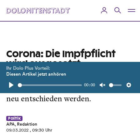
Corona: Die Impfpflicht
wird ausgesetzt
Ihr Dolo Plus Vorteil:
Diesen Artikel jetzt anhören
Empfehlung der Experten-
00:00
Kommission. In drei Monaten soll
Play
Unmute
Setti
neu entschieden werden.
Politik
APA, Redaktion
09.03.2022
, 09:30 Uhr