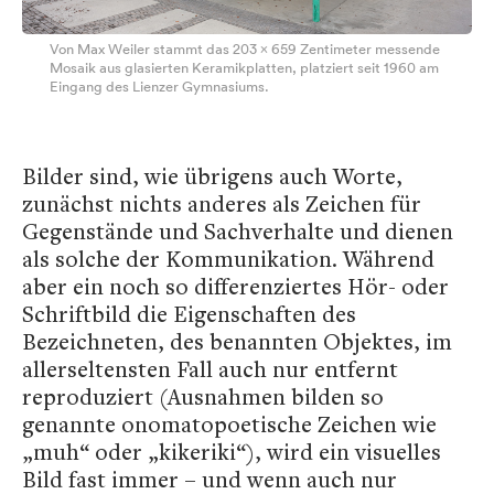
Von Max Weiler stammt das 203 x 659 Zentimeter messende
Mosaik aus glasierten Keramikplatten, platziert seit 1960 am
Eingang des Lienzer Gymnasiums.
Bilder sind, wie übrigens auch Worte,
zunächst nichts anderes als Zeichen für
Gegenstände und Sachverhalte und dienen
als solche der Kommunikation. Während
aber ein noch so differenziertes Hör- oder
Schriftbild die Eigenschaften des
Bezeichneten, des benannten Objektes, im
allerseltensten Fall auch nur entfernt
reproduziert (Ausnahmen bilden so
genannte onomatopoetische Zeichen wie
„muh“ oder „kikeriki“), wird ein visuelles
Bild fast immer – und wenn auch nur