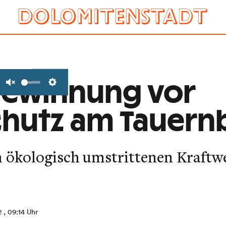
gewinnung vor
Unmute
Settings
chutz am Tauern
m ökologisch umstrittenen Kraftw
2
, 09:14 Uhr