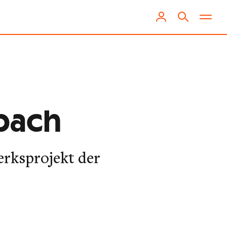
bach
erksprojekt der