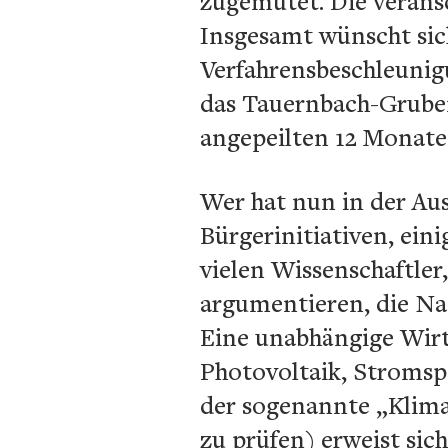
zugemutet. Die verans
Insgesamt wünscht sic
Verfahrensbeschleunig
das Tauernbach-Gruben
angepeilten 12 Monate
Wer hat nun in der Au
Bürgerinitiativen, ei
vielen Wissenschaftler
argumentieren, die Na
Eine unabhängige Wirts
Photovoltaik, Stromspa
der sogenannte „Klimac
zu prüfen) erweist sic