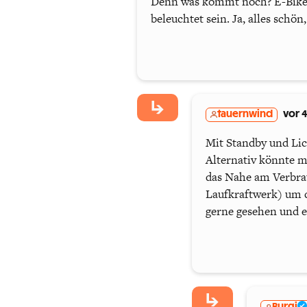
Denn was kommt noch? E-Bikes 
beleuchtet sein. Ja, alles schö
tauernwind
vor 
Mit Standby und Lic
Alternativ könnte m
das Nahe am Verbrau
Laufkraftwerk) um d
gerne gesehen und e