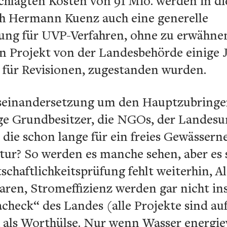
chlagten Kosten von 91 Mio. werden in di
h Hermann Kuenz auch eine generelle
ung für UVP-Verfahren, ohne zu erwähnen
 Projekt von der Landesbehörde einige Ja
 für Revisionen, zugestanden wurden.
seinandersetzung um den Hauptzubringer 
nige Grundbesitzer, die NGOs, der Landes
, die schon lange für ein freies Gewässer
tur? So werden es manche sehen, aber es 
chaftlichkeitsprüfung fehlt weiterhin, A
ren, Stromeffizienz werden gar nicht ins
heck“ des Landes (alle Projekte sind auf
h als Worthülse. Nur wenn Wasser energie