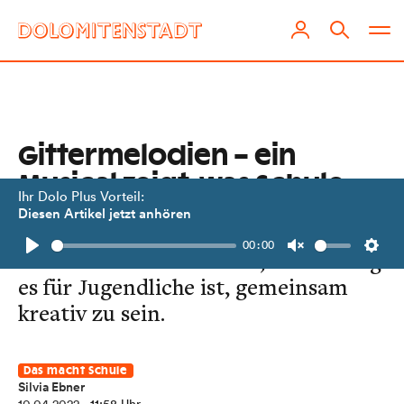
Gittermelodien – ein
Musical zeigt, was Schule
Ihr Dolo Plus Vorteil:
kann
Diesen Artikel jetzt anhören
00:00
Das BORG Lienz beweist, wie wichtig
Play
Unmute
Setti
es für Jugendliche ist, gemeinsam
kreativ zu sein.
Das macht Schule
Silvia Ebner