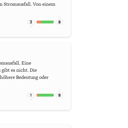
en Stromausfall. Von einem
3
8
omausfall. Eine
gibt es nicht. Die
e höhere Bedeutung oder
1
8