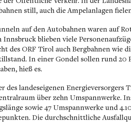
 der Öffentliche Verkehr. In der Landesh
bahnen still, auch die Ampelanlagen fiele
nneln auf den Autobahnen waren auf Rot 
 In Innsbruck blieben viele Personenaufzüg
cht des ORF Tirol auch Bergbahnen wie d
illstand. In einer Gondel sollen rund 20 
aben, hieß es.
er des landeseigenen Energieversorgers T
entralraum über zehn Umspannwerke. In
ngslänge sowie 47 Umspannwerke und 4.
unkten. Die durchschnittliche Ausfallqu