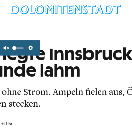
 legte Innsbruck
Unmute
Settings
unde lahm
ohne Strom. Ampeln fielen aus, Öf
en stecken.
1:11 Uhr