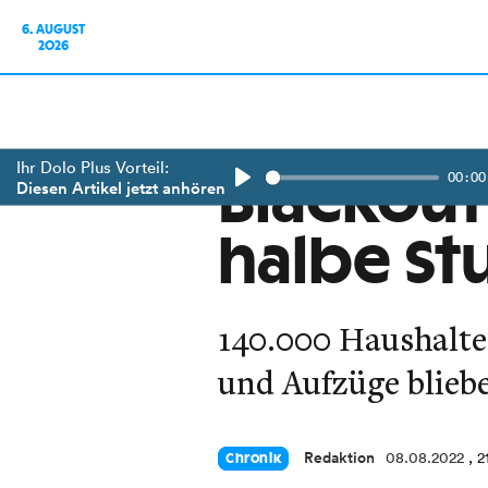
6. AUGUST
2026
Ihr Dolo Plus Vorteil:
00:00
Blackout
Diesen Artikel jetzt anhören
Play
halbe St
140.000 Haushalte 
und Aufzüge blieb
Redaktion
08.08.2022
, 2
Chronik