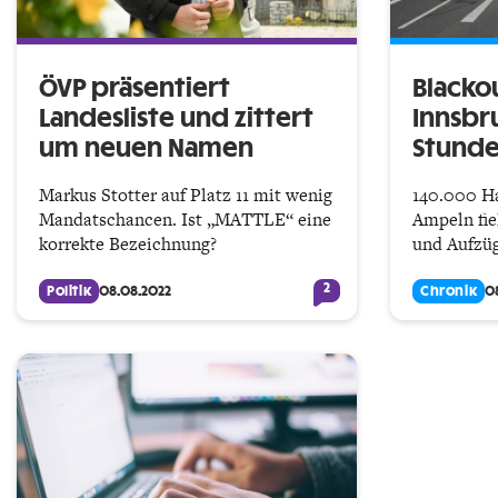
ÖVP präsentiert
Blacko
Landesliste und zittert
Innsbr
um neuen Namen
Stunde
Markus Stotter auf Platz 11 mit wenig
140.000 H
Mandatschancen. Ist „MATTLE“ eine
Ampeln fiel
korrekte Bezeichnung?
und Aufzüg
2
Politik
08.08.2022
Chronik
0