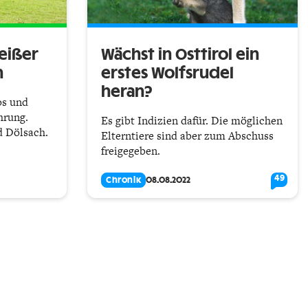
eißer
Wächst in Osttirol ein
n
erstes Wolfsrudel
heran?
os und
hrung.
Es gibt Indizien dafür. Die möglichen
d Dölsach.
Elterntiere sind aber zum Abschuss
freigegeben.
49
Chronik
08.08.2022