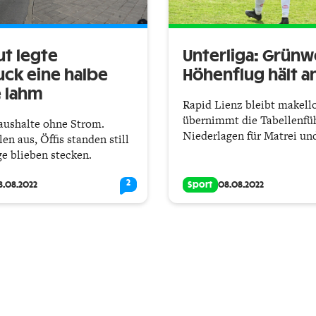
ut legte
Unterliga: Grünw
uck eine halbe
Höhenflug hält a
 lahm
Rapid Lienz bleibt makell
übernimmt die Tabellenfü
aushalte ohne Strom.
Niederlagen für Matrei un
en aus, Öffis standen still
e blieben stecken.
2
8.08.2022
Sport
08.08.2022