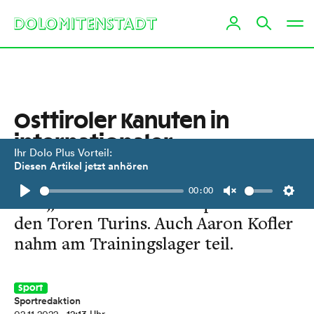
Osttiroler Kanuten in
internationaler
Ihr Dolo Plus Vorteil:
Gesellschaft
Diesen Artikel jetzt anhören
00:00
Das „Manta EVO"-Team paddelte vor
Play
Unmute
Setti
den Toren Turins. Auch Aaron Kofler
nahm am Trainingslager teil.
Sport
Sportredaktion