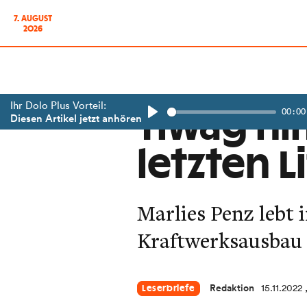
7. AUGUST
2026
Ihr Dolo Plus Vorteil:
00:00
Tiwag ni
Diesen Artikel jetzt anhören
Play
letzten L
Marlies Penz lebt
Kraftwerksausbau 
Redaktion
15.11.2022
Leserbriefe