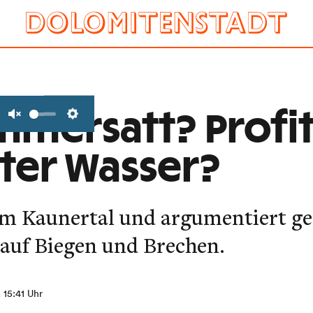
mmersatt? Profit
Unmute
Settings
iter Wasser?
 im Kaunertal und argumentiert g
auf Biegen und Brechen.
, 15:41 Uhr