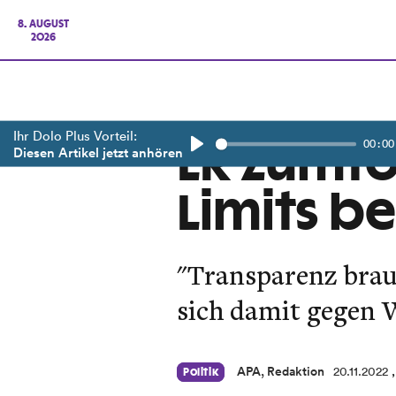
8. AUGUST
2026
Ihr Dolo Plus Vorteil:
00:00
LR Zumto
Diesen Artikel jetzt anhören
Play
Limits b
"Transparenz brauc
sich damit gegen 
APA, Redaktion
20.11.2022
Politik