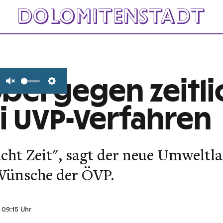
bel gegen zeitli
Unmute
Settings
ei UVP-Verfahren
ht Zeit", sagt der neue Umweltla
Wünsche der ÖVP.
, 09:15 Uhr