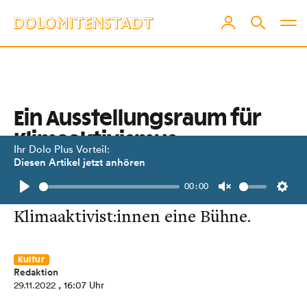
Ein Ausstellungsraum für
Klimaaktivismus
Ihr Dolo Plus Vorteil:
Diesen Artikel jetzt anhören
Mit der Aktion #noclimartchange
00:00
bieten die Tiroler Landesmuseen
Play
Unmute
Setti
Klimaaktivist:innen eine Bühne.
Kultur
Redaktion
29.11.2022
, 16:07 Uhr