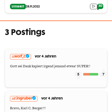
30
Umwelt
28.11.2022
3 Postings
wolf_C
vor 4 Jahren
Gott sei Dank kapiert irgend jemand etwas! SUPER!!
5
7
r.ingruber
vor 4 Jahren
Bravo, Karl C. Berger!!!