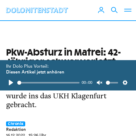
Pkw-Absturz in Matrei: 42-
Jähriger schwer verletzt
Ihr Dolo Plus Vorteil:
Diesen Artikel jetzt anhören
Der Wagen stürzte etwa 250 Meter
00:00
über steile Wiesen ab. Der Verunfallte
Play
Unmute
Setti
wurde ins das UKH Klagenfurt
gebracht.
Chronik
Redaktion
16.12.2022
, 15:26 Uhr