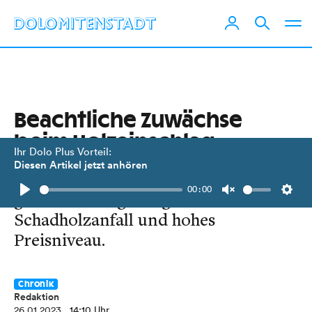
Beachtliche Zuwächse
beim Holzeinschlag
Ihr Dolo Plus Vorteil:
Diesen Artikel jetzt anhören
In Tirol wurden 1,7 Mio. Festmeter
00:00
geerntet. Steigerung durch enormen
Play
Unmute
Setti
Schadholzanfall und hohes
Preisniveau.
Chronik
Redaktion
26.01.2023
, 14:10 Uhr