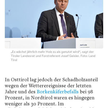
„Es wächst jährlich mehr Holz zu als genutzt wird“, sagt der
Tiroler Landesrat und Forstreferent Josef Geisler. Foto: Land
Tirol
In Osttirol lag jedoch der Schadholzanteil
wegen der Wetterereignisse der letzten
Jahre und des
Borkenkäferbefalls
bei 98
Prozent, in Nordtirol waren es hingegen
weniger als 30 Prozent. Im