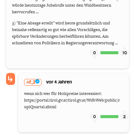
würde heutzutage Jubelrufe unter den Waldbesitzern
hervorrufen ...
3) "Eine Absage erteilt" wird heute grundsätzlich und
beinahe reflexartig so gut wie allen Vorschlägen, die
spürbare Veränderungen herbeiführen könnten. Am
schnellsten von Politikern in Regierungsverantwortung ...
0
10
F_Z
vor 4 Jahren
wenn sich wer für Holzpreise interessiert:
https://portal.tirol.gv.at/tirol.gv.at/WdbWeb/public/r
upiQuartal.xhtml
0
2