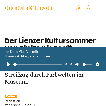
Der Lienzer Kultursommer
von Bibiza bis Pedit
Ihr Dolo Plus Vorteil:
Diesen Artikel jetzt anhören
Ab Juni steigen fünf Konzerte der
00:00
Stadtkultur auf Schloss Bruck.
Play
Unmute
Setti
Streifzug durch Farbwelten im
Museum.
Kultur
Redaktion
27.02.2023
, 19:05 Uhr