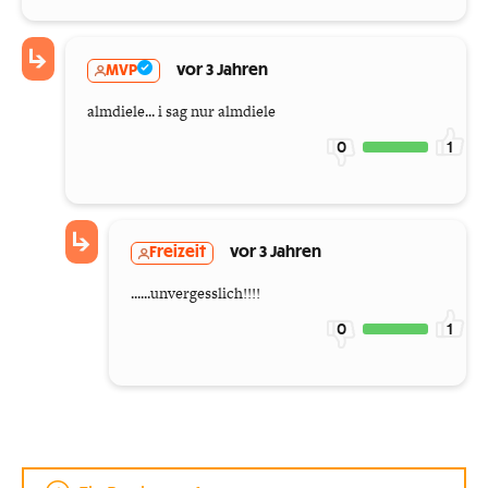
MVP
vor 3 Jahren
almdiele... i sag nur almdiele
0
1
Freizeit
vor 3 Jahren
......unvergesslich!!!!
0
1