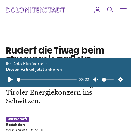
Rudert die Tiwag beim
Strompreis zurück?
Ihr Dolo Plus Vorteil:
Diesen Artikel jetzt anhören
Ein Urteil gegen den Verbund und
00:00
ein Gutachten der AK bringen den
Play
Unmute
Setti
Tiroler Energiekonzern ins
Schwitzen.
Wirtschaft
Redaktion
04.03.2023
, 11:55 Uhr