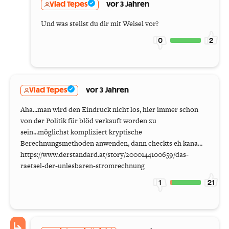
Vlad Tepes
vor 3 Jahren
Und was stellst du dir mit Weisel vor?
0
2
Vlad Tepes
vor 3 Jahren
Aha...man wird den Eindruck nicht los, hier immer schon
von der Politik für blöd verkauft worden zu
sein...möglichst kompliziert kryptische
Berechnungsmethoden anwenden, dann checkts eh kana...
https://www.derstandard.at/story/2000144100659/das-
raetsel-der-unlesbaren-stromrechnung
1
21