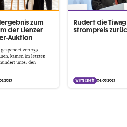
ergebnis zum
Rudert die Tiwa
um der Lienzer
Strompreis zurü
er-Auktion
 gespendet von 239
nnen, kamen im letzten
rhundert unter den
03.2023
Wirtschaft
04.03.2023