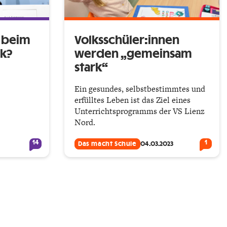
g beim
Volksschüler:innen
ck?
werden „gemeinsam
stark“
Ein gesundes, selbstbestimmtes und
erfülltes Leben ist das Ziel eines
Unterrichtsprogramms der VS Lienz
Nord.
14
1
Das macht Schule
04.03.2023