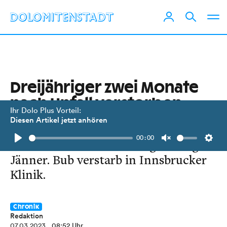
Dreijähriger zwei Monate
nach Unfall verstorben
Ihr Dolo Plus Vorteil:
Diesen Artikel jetzt anhören
Weiteres Todesopfer nach
00:00
Verkehrsunfall in Jochberg Anfang
Play
Unmute
Setti
Jänner. Bub verstarb in Innsbrucker
Klinik.
Chronik
Redaktion
07.03.2023
, 08:52 Uhr