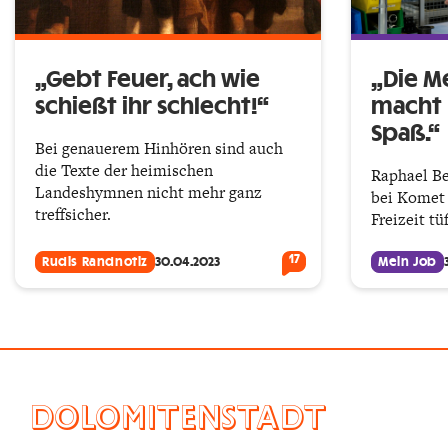
„Gebt Feuer, ach wie
„Die M
schießt ihr schlecht!“
macht 
Spaß.“
Bei genauerem Hinhören sind auch
die Texte der heimischen
Raphael Be
Landeshymnen nicht mehr ganz
bei Komet 
treffsicher.
Freizeit tü
17
Rudis Randnotiz
30.04.2023
Mein Job
DOLOMITENSTADT