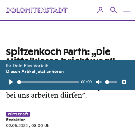
Spitzenkoch Parth: „Die
Mittelklasse bricht weg“
Ihr Dolo Plus Vorteil:
Diesen Artikel jetzt anhören
Der einzige 5-Hauben-Koch Tirols
00:00
fordert deshalb: "Jeder Europäer soll
Play
Unmute
Setti
bei uns arbeiten dürfen".
Wirtschaft
Redaktion
02.05.2023
, 08:00 Uhr