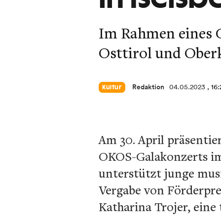
Im Rahmen eines G
Osttirol und Oberk
Redaktion
04.05.2023
, 16
Kultur
Am 30. April präsenti
OKOS-Galakonzerts im 
unterstützt junge musi
Vergabe von Förderprei
Katharina Trojer, eine 