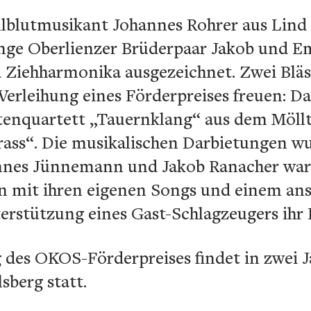
blutmusikant Johannes Rohrer aus Lind m
nge Oberlienzer Brüderpaar Jakob und E
d Ziehharmonika ausgezeichnet. Zwei Blä
 Verleihung eines Förderpreises freuen: Da
tenquartett „Tauernklang“ aus dem Möllt
ass“. Die musikalischen Darbietungen w
nnes Jünnemann und Jakob Ranacher ware
ten mit ihren eigenen Songs und einem an
erstützung eines Gast-Schlagzeugers ihr
 des OKOS-Förderpreises findet in zwei J
lsberg statt.