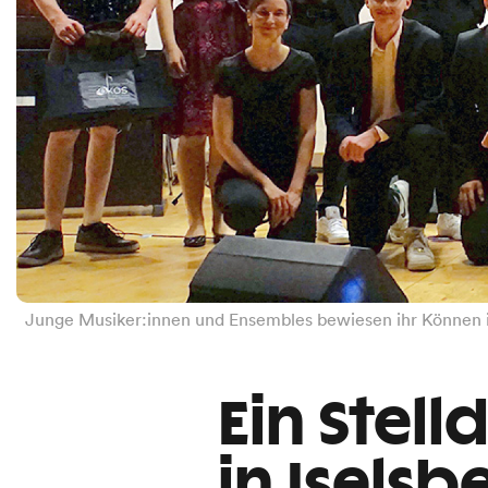
Junge Musiker:innen und Ensembles bewiesen ihr Können i
Ein Stell
in Iselsb