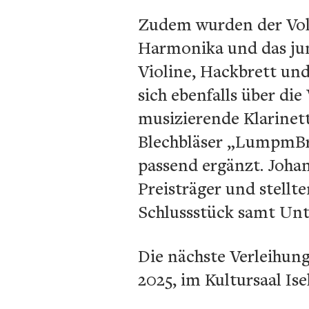
Zudem wurden der Voll
Harmonika und das ju
Violine, Hackbrett un
sich ebenfalls über die
musizierende Klarinet
Blechbläser „LumpmBr
passend ergänzt. Joha
Preisträger und stell
Schlussstück samt Unt
Die nächste Verleihung
2025, im Kultursaal Ise