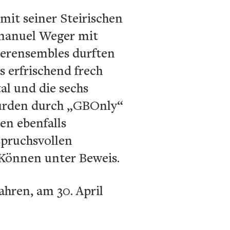
it seiner Steirischen
manuel Weger mit
serensembles durften
s erfrischend frech
al und die sechs
urden durch „GBOnly“
n ebenfalls
spruchsvollen
 Können unter Beweis.
ahren, am 30. April