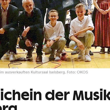
m ausverkauften Kultursaal Iselsberg. Foto: OKOS
dichein der Musi
erg