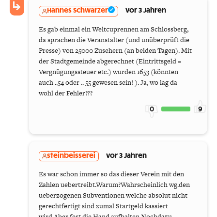
Hannes Schwarzer
vor 3 Jahren
Es gab einmal ein Weltcuprennen am Schlossberg,
da sprachen die Veranstalter (und unüberprüft die
Presse) von 25000 Zusehern (an beiden Tagen). Mit
der Stadtgemeinde abgerechnet (Eintrittsgeld =
Vergnügungssteuer etc.) wurden 1653 (könnten
auch ..54 oder .. 55 gewesen sein! ). Ja, wo lag da
wohl der Fehler???
0
9
steinbeisserei
vor 3 Jahren
Es war schon immer so das dieser Verein mit den
Zahlen uebertreibt.Warum?Wahrscheinlich wg.den
ueberzogenen Subventionen welche absolut nicht
gerechtfertigt sind zumal Startgeld kassiert
wird.Aber fest die Hand aufhalten.Nochdazu