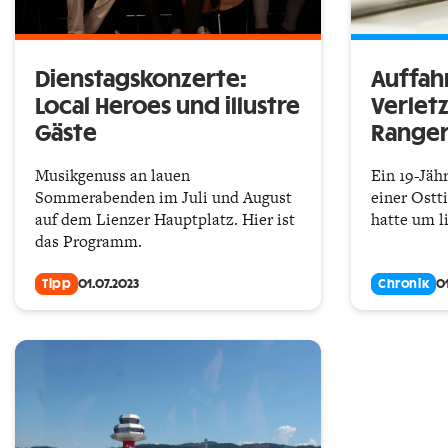
Dienstagskonzerte:
Auffahr
Local Heroes und illustre
Verletz
Gäste
Ranger
Musikgenuss an lauen
Ein 19-Jäh
Sommerabenden im Juli und August
einer Ostti
auf dem Lienzer Hauptplatz. Hier ist
hatte um l
das Programm.
Tipp
01.07.2023
Chronik
0