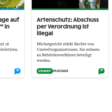
age auf
Artenschutz: Abschuss
“ in
per Verordnung ist
illegal
mt 16
Höchstgericht stärkt Rechte von
Verletzten.
Umweltorganisationen. Sie müssen
an Behördenverfahren beteiligt
werden.
21
17
Umwelt
01.07.2023