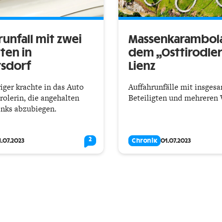
unfall mit zwei
Massenkarambol
ten in
dem „Osttirodler
sdorf
Lienz
riger krachte in das Auto
Auffahrunfälle mit insgesa
rolerin, die angehalten
Beteiligten und mehreren 
inks abzubiegen.
2
1.07.2023
Chronik
01.07.2023