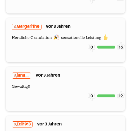
Margarithe
vor 3 Jahren
Herzliche Gratulation
sensationelle Leistung
0
16
jana__
vor 3 Jahren
Gewaltig!!
0
12
Edi1913
vor 3 Jahren