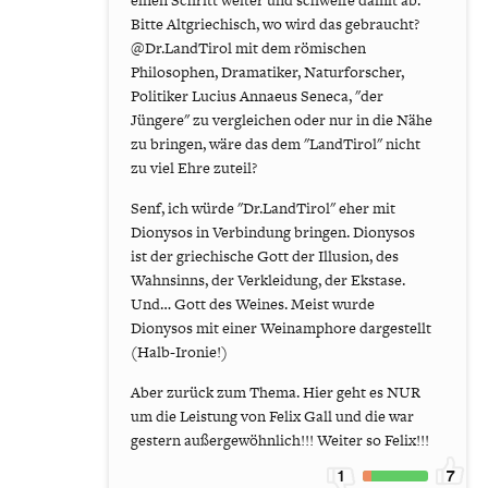
einen Schritt weiter und schweife damit ab.
Bitte Altgriechisch, wo wird das gebraucht?
@Dr.LandTirol mit dem römischen
Philosophen, Dramatiker, Naturforscher,
Politiker Lucius Annaeus Seneca, "der
Jüngere" zu vergleichen oder nur in die Nähe
zu bringen, wäre das dem "LandTirol" nicht
zu viel Ehre zuteil?
Senf, ich würde "Dr.LandTirol" eher mit
Dionysos in Verbindung bringen. Dionysos
ist der griechische Gott der Illusion, des
Wahnsinns, der Verkleidung, der Ekstase.
Und… Gott des Weines. Meist wurde
Dionysos mit einer Weinamphore dargestellt
(Halb-Ironie!)
Aber zurück zum Thema. Hier geht es NUR
um die Leistung von Felix Gall und die war
gestern außergewöhnlich!!! Weiter so Felix!!!
1
7