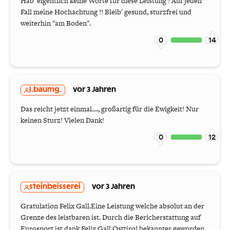
Hab' eigentlich keine Worte für diese Leistung ! Auf jeden
Fall meine Hochachtung !! Bleib' gesund, sturzfrei und
weiterhin "am Boden".
0
14
l.baumg.
vor 3 Jahren
Das reicht jetzt einmal...., großartig für die Ewigkeit! Nur
keinen Sturz! Vielen Dank!
0
12
steinbeisserei
vor 3 Jahren
Gratulation Felix Gall.Eine Leistung welche absolut an der
Grenze des leistbaren ist. Durch die Bericherstattung auf
Eurosport ist dank Felix Gall Osttirol bekannter geworden