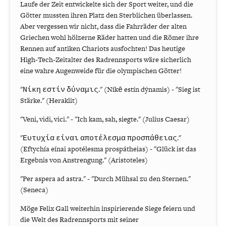
Laufe der Zeit entwickelte sich der Sport weiter, und die
Götter mussten ihren Platz den Sterblichen überlassen.
Aber vergessen wir nicht, dass die Fahrräder der alten
Griechen wohl hölzerne Räder hatten und die Römer ihre
Rennen auf antiken Chariots ausfochten! Das heutige
High-Tech-Zeitalter des Radrennsports wäre sicherlich
eine wahre Augenweide für die olympischen Götter!
"Νίκη εστίν δύναμις." (Níkē estín dýnamis) - "Sieg ist
Stärke." (Heraklit)
"Veni, vidi, vici." - "Ich kam, sah, siegte." (Julius Caesar)
"Ευτυχία είναι αποτέλεσμα προσπάθειας."
(Eftychía eínai apotélesma prospátheias) - "Glück ist das
Ergebnis von Anstrengung." (Aristoteles)
"Per aspera ad astra." - "Durch Mühsal zu den Sternen."
(Seneca)
Möge Felix Gall weiterhin inspirierende Siege feiern und
die Welt des Radrennsports mit seiner