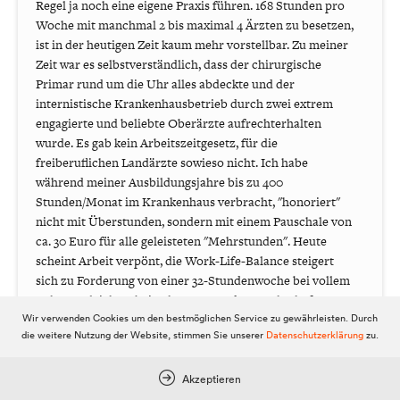
Regel ja noch eine eigene Praxis führen. 168 Stunden pro
Woche mit manchmal 2 bis maximal 4 Ärzten zu besetzen,
ist in der heutigen Zeit kaum mehr vorstellbar. Zu meiner
Zeit war es selbstverständlich, dass der chirurgische
Primar rund um die Uhr alles abdeckte und der
internistische Krankenhausbetrieb durch zwei extrem
engagierte und beliebte Oberärzte aufrechterhalten
wurde. Es gab kein Arbeitszeitgesetz, für die
freiberuflichen Landärzte sowieso nicht. Ich habe
während meiner Ausbildungsjahre bis zu 400
Stunden/Monat im Krankenhaus verbracht, "honoriert"
nicht mit Überstunden, sondern mit einem Pauschale von
ca. 30 Euro für alle geleisteten "Mehrstunden". Heute
scheint Arbeit verpönt, die Work-Life-Balance steigert
sich zu Forderung von einer 32-Stundenwoche bei vollem
Lohnausgleich. Arbeiterkammer und Gewerkschaften
leisten hier ganze Arbeit. Die finanzielle Abgeltung durch
Wir verwenden Cookies um den bestmöglichen Service zu gewährleisten. Durch
die weitere Nutzung der Website, stimmen Sie unserer
Datenschutzerklärung
zu.
die ÖGK ist weiterhin nicht gegeben, manche "Honorare"
sind als "Schmerzensgeld" zu bezeichnen. Die Politik
ignoriert die Probleme im medizinischen Bereich, solange
Akzeptieren
etwas funktioniert. Erst wenn "Feuer am Dach" ist, wird sie