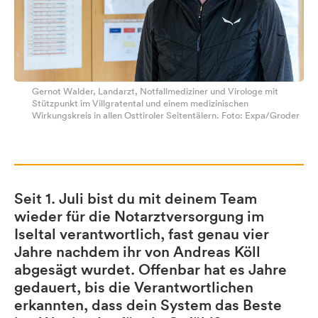
Gernot Walder, Landarzt, Notfallmediziner und Virologe mit
Stützpunkt im Villgratental und einem medizinischen
Wirkungskreis in allen Osttiroler Seitentälern. Foto: Expa/Groder
Seit 1. Juli bist du mit deinem Team
wieder für die Notarztversorgung im
Iseltal verantwortlich, fast genau vier
Jahre nachdem ihr von Andreas Köll
abgesägt wurdet. Offenbar hat es Jahre
gedauert, bis die Verantwortlichen
erkannten, dass dein System das Beste