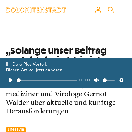
„Solange unser Beitrag
gedul­det wird, bin ich
Ihr Dolo Plus Vorteil:
zufrieden.“
Diesen Artikel jetzt anhören
00:00
Interview mit Landarzt, Notfall­
Play
Unmute
Setti
mediziner und Virologe Gernot
Walder über aktuelle und künftige
Herausforderungen.
Lifestyle