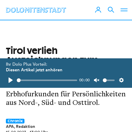
Tirol verlieh
Auszeichnungen zum
Ihr Dolo Plus Vorteil:
„Hohen Frauentag“
Diesen Artikel jetzt anhören
00:00
Verdienstmedaillen und
Play
Unmute
Setti
Erbhofurkunden für Persönlichkeiten
aus Nord-, Süd- und Osttirol.
Chronik
APA, Redaktion