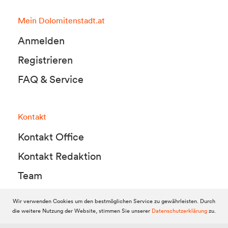
Mein Dolomitenstadt.at
Anmelden
Registrieren
FAQ & Service
Kontakt
Kontakt Office
Kontakt Redaktion
Team
Wir verwenden Cookies um den bestmöglichen Service zu gewährleisten. Durch
die weitere Nutzung der Website, stimmen Sie unserer
Datenschutzerklärung
zu.
© 2010-2026 Dolomitenstadt.at
Dolomitenstadt Media KG, Dolomitenstraße 1 / 7. Stock, 9900 Lienz,