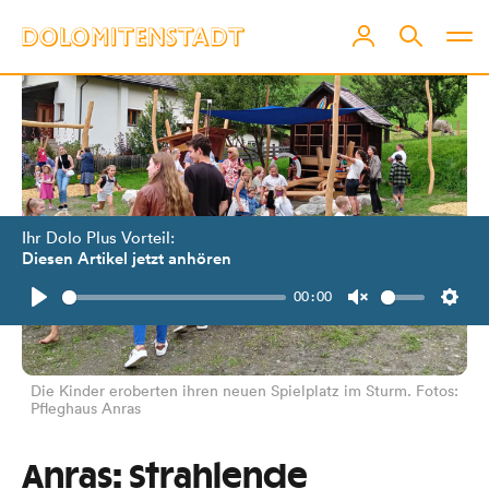
Ihr Dolo Plus Vorteil:
Diesen Artikel jetzt anhören
00:00
Play
Unmute
Setti
Die Kinder eroberten ihren neuen Spielplatz im Sturm. Fotos:
Pfleghaus Anras
Anras: Strahlende