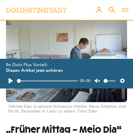
Ihr Dolo Plus Vorteil:
Diesen Artikel jetzt anhören
00:00
Play
Unmute
Setti
Othmar Eder in seinem Schweizer Atelier. Neue Arbeiten sind
bis 15. Dezember in Lienz zu sehen. Foto: Eder
„Früher Mittag – Meio Dia“