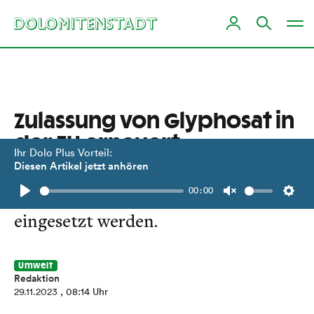
Zulassung von Glyphosat in
der EU erneuert
Ihr Dolo Plus Vorteil:
Diesen Artikel jetzt anhören
Der umstrittene Unkrautvernichter
00:00
darf nun weitere zehn Jahre
Play
Unmute
Setti
eingesetzt werden.
Umwelt
Redaktion
29.11.2023
, 08:14 Uhr