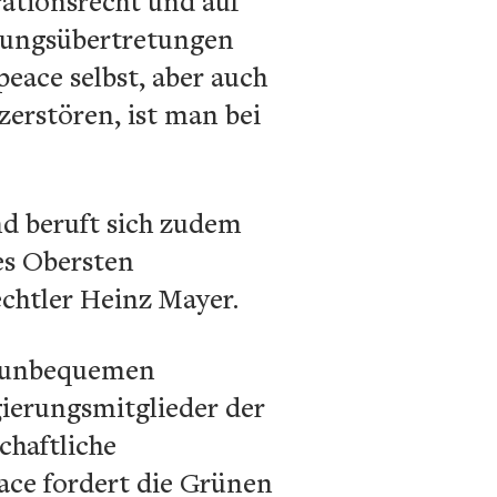
ationsrecht und auf
ltungsübertretungen
eace selbst, aber auch
zerstören, ist man bei
nd beruft sich zudem
es Obersten
echtler Heinz Mayer.
en unbequemen
gierungsmitglieder der
chaftliche
ace fordert die Grünen