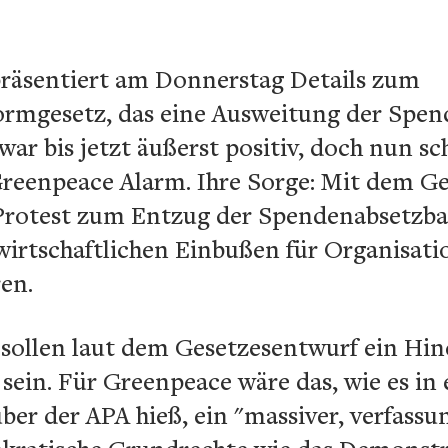
räsentiert am Donnerstag Details zum
rmgesetz, das eine Ausweitung der Spen
war bis jetzt äußerst positiv, doch nun sc
reenpeace Alarm. Ihre Sorge: Mit dem G
r Protest zum Entzug der Spendenabsetzb
irtschaftlichen Einbußen für Organisati
en.
sollen laut dem Gesetzesentwurf ein Hind
in. Für Greenpeace wäre das, wie es in e
r der APA hieß, ein "massiver, verfassun