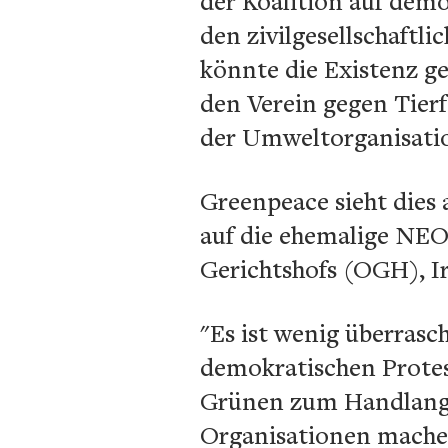
der Koalition auf dem
den zivilgesellschaft
könnte die Existenz g
den Verein gegen Tierf
der Umweltorganisati
Greenpeace sieht dies
auf die ehemalige NEO
Gerichtshofs (OGH), Ir
"Es ist wenig überras
demokratischen Protest
Grünen zum Handlanger 
Organisationen machen,