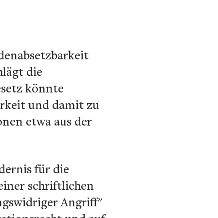
denabsetzbarkeit
hlägt die
esetz könnte
arkeit und damit zu
onen etwa aus der
ernis für die
iner schriftlichen
gswidriger Angriff"