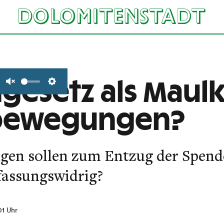
esetz als Maulk
Unmute
Settings
bewegungen?
gen sollen zum Entzug der Spend
rfassungswidrig?
:01 Uhr