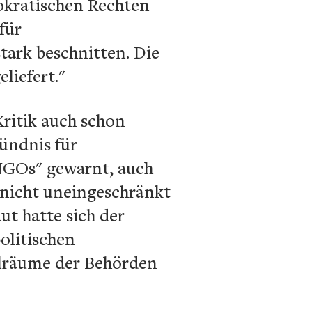
okratischen Rechten
für
tark beschnitten. Die
liefert."
Kritik auch schon
ündnis für
NGOs" gewarnt, auch
 nicht uneingeschränkt
t hatte sich der
olitischen
elräume der Behörden