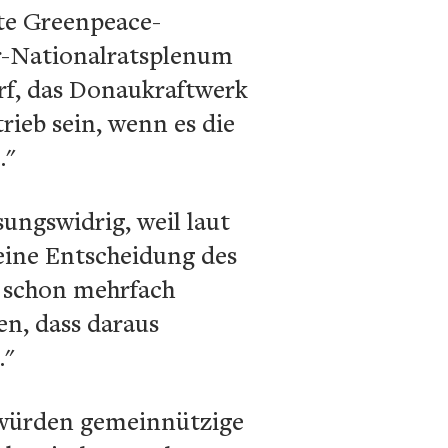
rte Greenpeace-
er-Nationalratsplenum
rf, das Donaukraftwerk
ieb sein, wenn es die
."
ungswidrig, weil laut
eine Entscheidung des
t schon mehrfach
en, dass daraus
."
z würden gemeinnützige