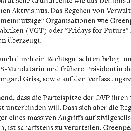
okratische Grundrechte wie das Demonstr
lichen Aktivismus. Das Begehen von Verwa
emeinnütziger Organisationen wie Greenp
abriken (VGT) oder "Fridays for Future" 
on überzeugt.
 auch durch ein Rechtsgutachten belegt u
S-Mandatarin und frühere Präsidentin d
mgard Griss, sowie auf den Verfassungsr
chend, dass die Parteispitze der ÖVP ihr
 unterbinden will. Dass sich aber die Re
eines massiven Angriffs auf zivilgesells
 ist schärfstens zu verurteilen. Greenpe