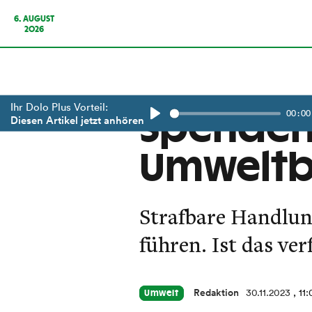
6. AUGUST
2026
Ihr Dolo Plus Vorteil:
00:00
Spendeng
Diesen Artikel jetzt anhören
Play
Umwelt
Strafbare Handlun
führen. Ist das ve
Redaktion
30.11.2023
, 11
Umwelt