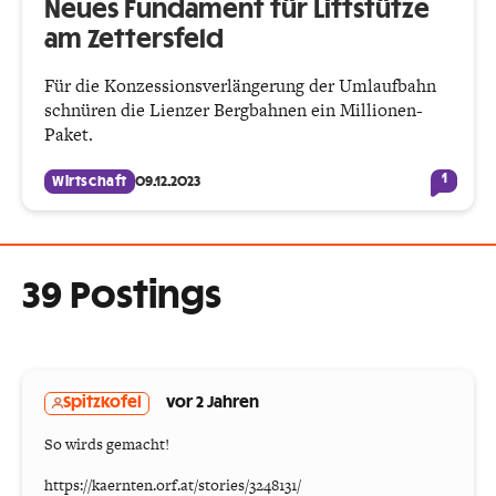
Neues Fundament für Liftstütze
am Zettersfeld
Für die Konzessionsverlängerung der Umlaufbahn
schnüren die Lienzer Bergbahnen ein Millionen-
Paket.
1
Wirtschaft
09.12.2023
39 Postings
Spitzkofel
vor 2 Jahren
So wirds gemacht!
https://kaernten.orf.at/stories/3248131/