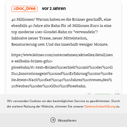
Doc_Dree
vor 2 Jahren
40 Millionen? Warum haben es die Brixner geschafft, eine
ebenfalls 40 Jahre alte Bahn für 26 Millionen Euro in eine
top moderne 10er-Gondel-Bahn zu "verwandeln"?
Inklusive neuer Trasse, neuer Mittelstation,
Renaturierung usw. Und das innerhalb weniger Monate.
https://www.leitner.com/unternehmen/aktuelles/detail/neu
e-seilbahn-brixen-gd10-
plosebahn/#:~:text=Brixen%20erhielt%20mit%20der%20G
D10,Innovationsgeist%20und%20Erfahrung%20zur%20Se
ite.&text=Nach%20fast%2040%20Jahren%20treuen,den%
20Neubau%20der%20GD10%20Plosebahn.
6
23
Wir verwenden Cookies um den bestmöglichen Service zu gewährleisten. Durch
die weitere Nutzung der Website, stimmen Sie unserer
Datenschutzerklärung
zu.
Akzeptieren
keinexperte
vor 2 Jahren