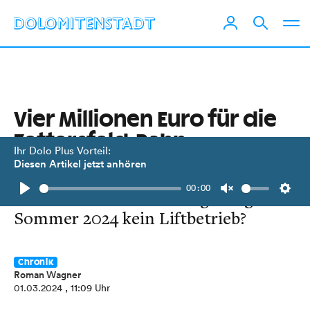
Vier Millionen Euro für die
Zettersfeld-Bahn
Ihr Dolo Plus Vorteil:
Diesen Artikel jetzt anhören
Die Lienzer Bergbahnen investieren
00:00
in die Konzessionsverlängerung. Im
Play
Unmute
Setti
Sommer 2024 kein Liftbetrieb?
Chronik
Roman Wagner
01.03.2024
, 11:09 Uhr