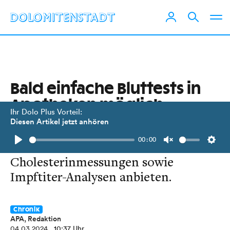
Bald einfache Bluttests in
Apotheken möglich
Ihr Dolo Plus Vorteil:
Diesen Artikel jetzt anhören
Apotheken können künftig
00:00
Blutzucker- und
Play
Unmute
Setti
Cholesterinmessungen sowie
Impftiter-Analysen anbieten.
Chronik
APA, Redaktion
04.03.2024
, 10:37 Uhr