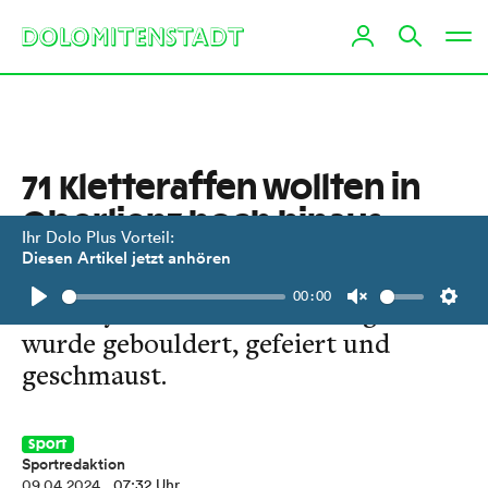
71 Kletteraffen wollten in
Oberlienz hoch hinaus
Ihr Dolo Plus Vorteil:
Diesen Artikel jetzt anhören
Auch die zweite Auflage von „Village
00:00
Monkey“ war ein voller Erfolg. Es
Play
Unmute
Setti
wurde gebouldert, gefeiert und
geschmaust.
Sport
Sportredaktion
09.04.2024
, 07:32 Uhr