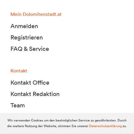
Mein Dolomitenstadt.at
Anmelden
Registrieren
FAQ & Service
Kontakt
Kontakt Office
Kontakt Redaktion
Team
Wir verwenden Cookies um den bestmöglichen Service zu gewährleisten. Durch
die weitere Nutzung der Website, stimmen Sie unserer
Datenschutzerklärung
zu.
© 2010-2026 Dolomitenstadt.at
Dolomitenstadt Media KG, Dolomitenstraße 1 / 7. Stock, 9900 Lienz,