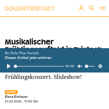
Musikalischer
Frühlingsauftakt in Tristach
Ihr Dolo Plus Vorteil:
Diesen Artikel jetzt anhören
Der Tristacher Kirchenchor und Duo
00:00
Saitenverkehrt luden zum
Play
Unmute
Setti
Frühlingskonzert. Slideshow!
Kultur
Elena Einhauer
21.04.2024
, 17:52 Uhr