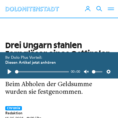
Drei Ungarn stahlen
Ferngläser eines Osttiroler
Ihr Dolo Plus Vorteil:
Optikers
Diesen Artikel jetzt anhören
00:00
... und wollten diese weiterverkaufen.
Play
Unmute
Setti
Beim Abholen der Geldsumme
wurden sie festgenommen.
Chronik
Redaktion