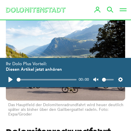
Ihr Dolo Plus Vorteil:
Diesen Artikel jetzt anhören
00:00
Play
Unmute
Setti
Das Hauptfeld der Dolomitenradrundfahrt wird heuer deutlich
später als bisher über den Gailbergsattel radeln. Foto:
Expa/Groder