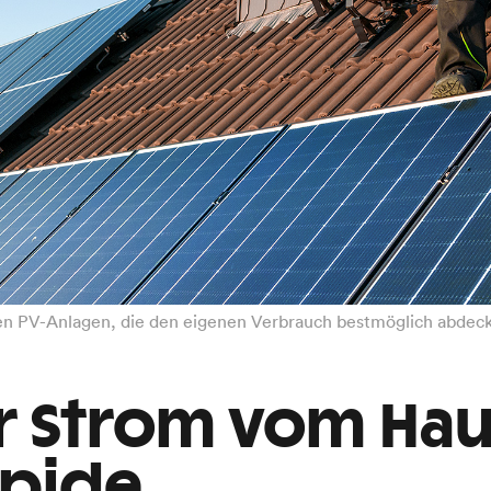
eren PV-Anlagen, die den eigenen Verbrauch bestmöglich abdec
ür Strom vom Ha
apide