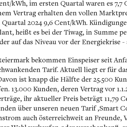
Cent/kWh, im ersten Quartal waren es 7,7
nem Vertrag erhalten den vollen Marktpre
n Quartal 2024 9,6 Cent/kWh. Kündigunge
lant, heißt es bei der Tiwag, in Summe pe
r auf das Niveau vor der Energiekrise - a
Steiermark bekommen Einspeiser seit Anf
hwankenden Tarif. Aktuell liegt er für das
Davon ist knapp die Hälfte der 25.500 Ku
fen. 13.000 Kunden, deren Vertrag vor 1.1
rträge, ihr aktueller Preis beträgt 11,79 
nden über unseren neuen Tarif ‚Smart C
strom auch österreichweit an Freunde,