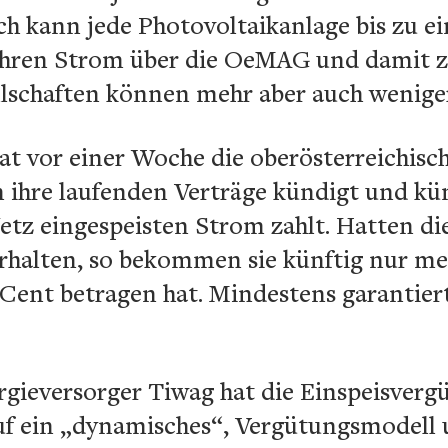
ch kann jede Photovoltaikanlage bis zu 
ihren Strom über die OeMAG und damit z
llschaften können mehr aber auch weniger
at vor einer Woche die oberösterreichisc
n ihre laufenden Verträge kündigt und kü
Netz eingespeisten Strom zahlt. Hatten d
erhalten, so bekommen sie künftig nur me
12 Cent betragen hat. Mindestens garantier
gieversorger Tiwag hat die Einspeisvergü
f ein „dynamisches“, Vergütungsmodell u