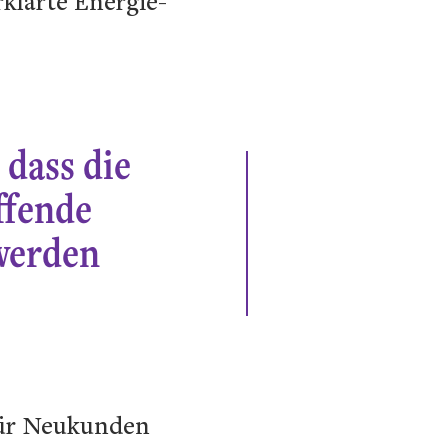
klärte Energie-
 dass die
ffende
werden
für Neukunden