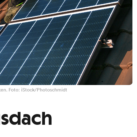
ken. Foto: iStock/Photoschmidt
usdach