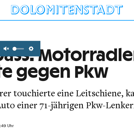
ass: Motorradl
Unmute
Settings
rte gegen Pkw
rer touchierte eine Leitschiene, 
Auto einer 71-jährigen Pkw-Lenker
0:49 Uhr