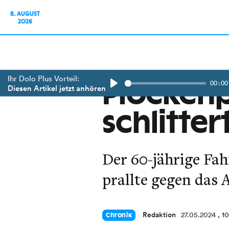
8. AUGUST
2026
Ihr Dolo Plus Vorteil:
00:00
Plöckenp
Diesen Artikel jetzt anhören
Play
schlitte
Der 60-jährige Fah
prallte gegen das 
Redaktion
27.05.2024
, 1
Chronik