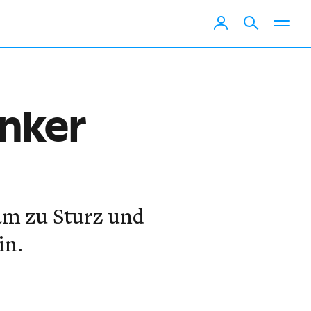
enker
kam zu Sturz und
in.