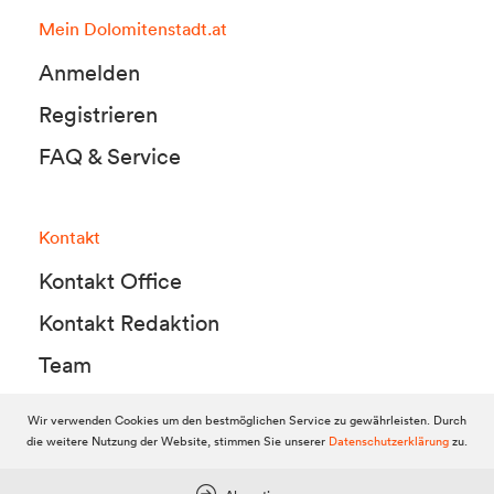
Mein Dolomitenstadt.at
Anmelden
Registrieren
FAQ & Service
Kontakt
Kontakt Office
Kontakt Redaktion
Team
Wir verwenden Cookies um den bestmöglichen Service zu gewährleisten. Durch
die weitere Nutzung der Website, stimmen Sie unserer
Datenschutzerklärung
zu.
© 2010-2026 Dolomitenstadt.at
Dolomitenstadt Media KG, Dolomitenstraße 1 / 7. Stock, 9900 Lienz,
Tel.:
04852 700500