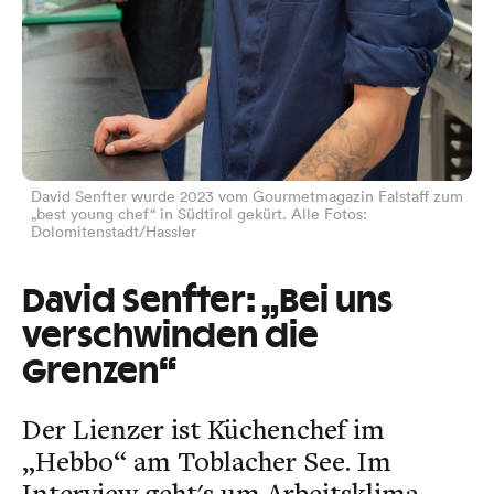
David Senfter wurde 2023 vom Gourmetmagazin Falstaff zum
„best young chef“ in Südtirol gekürt. Alle Fotos:
Dolomitenstadt/Hassler
David Senfter: „Bei uns
verschwinden die
Grenzen“
Der Lienzer ist Küchenchef im
„Hebbo“ am Toblacher See. Im
Interview geht's um Arbeitsklima,