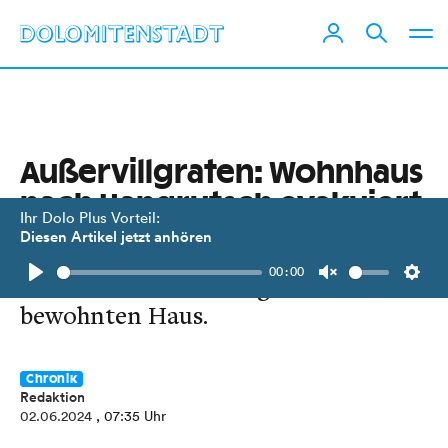
Außervillgraten: Wohnhaus
nach Hangrutsch evakuiert
Ihr Dolo Plus Vorteil:
Diesen Artikel jetzt anhören
Aufgrund der starken Regenfälle
00:00
löste sich ein Steilhang hinter einem
Play
Unmute
Setti
bewohnten Haus.
Chronik
Redaktion
02.06.2024
, 07:35 Uhr