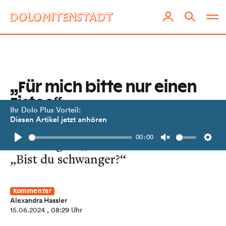
„Für mich bitte nur einen
Eistee“
Ihr Dolo Plus Vorteil:
Diesen Artikel jetzt anhören
Auf meine Bestellung folgen vielfach
00:00
zwei Fragen: „Fährst du heute?“ oder
Play
Unmute
Setti
„Bist du schwanger?“
Kommentar
Alexandra Hassler
15.06.2024
, 08:29 Uhr