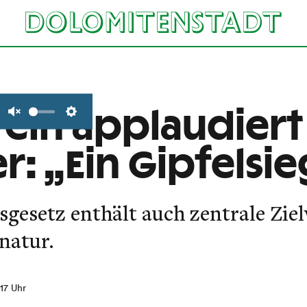
ein applaudiert
Unmute
Settings
r: „Ein Gipfelsie
gesetz enthält auch zentrale Zie
natur.
:17 Uhr