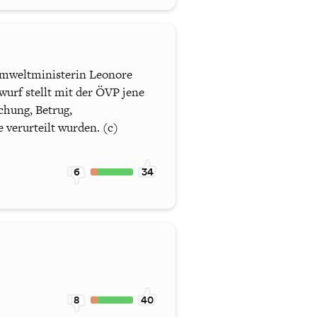
t Umweltministerin Leonore
urf stellt mit der ÖVP jene
chung, Betrug,
verurteilt wurden. (c)
6
34
8
40