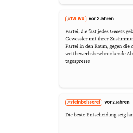
TW-WU
vor 2 Jahren
Partei, die fast jedes Gesetz 
Gewessler mit ihrer Zustimmun
Partei in den Raum, gegen die 
wettbewerbsbeschränkende Absp
tagespresse
steinbeisserei
vor 2 Jahren
Die beste Entscheidung seig 