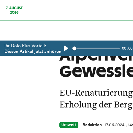
7. AUGUST
2026
Ihr Dolo Plus Vorteil:
00:00
Alpenver
Diesen Artikel jetzt anhören
Play
Gewessle
EU-Renaturierungs
Erholung der Berg
Redaktion
17.06.2024
, 14
Umwelt