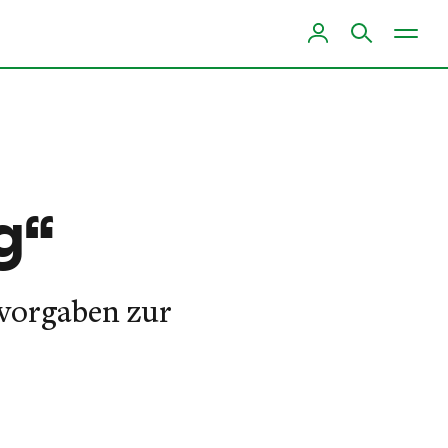
g“
lvorgaben zur