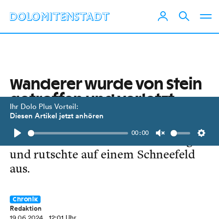
Wanderer wurde von Stein
getroffen und verletzt
Ihr Dolo Plus Vorteil:
Diesen Artikel jetzt anhören
Ein 58-jähriger Deutscher war auf
00:00
dem Mölltaler Gletscher unterwegs
Play
Unmute
Setti
und rutschte auf einem Schneefeld
aus.
Chronik
Redaktion
19.06.2024
, 12:01 Uhr