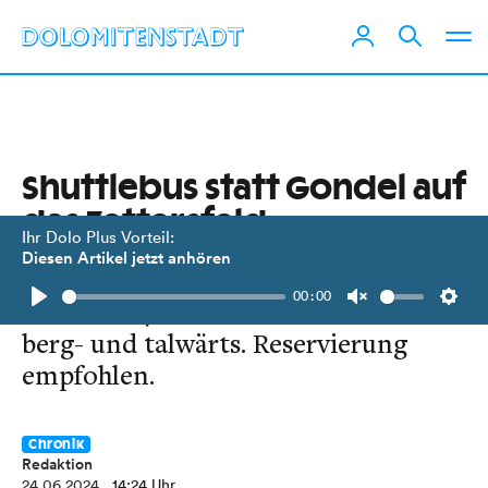
Shuttlebus statt Gondel auf
das Zettersfeld
Ihr Dolo Plus Vorteil:
Diesen Artikel jetzt anhören
Die Seilbahn wird saniert. 20-Sitzer
00:00
fahren ab 4. Juli im Stundentakt
Play
Unmute
Setti
berg- und talwärts. Reservierung
empfohlen.
Chronik
Redaktion
24.06.2024
, 14:24 Uhr