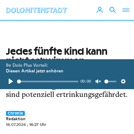
Jedes fünfte Kind kann
nicht schwimmen
Ihr Dolo Plus Vorteil:
Diesen Artikel jetzt anhören
Eine Studie des KFV zeigt, 134.000
00:00
Kinder und Jugendliche in Österreich
Play
Unmute
Setti
sind potenziell ertrinkungsgefährdet.
Chronik
Redaktion
18.07.2024
, 16:27 Uhr