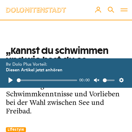
„Kannst du schwimmen
und wie hast du es
Ihr Dolo Plus Vorteil:
gelernt?“
Diesen Artikel jetzt anhören
00:00
Passanten geben Auskunft über ihre
Play
Unmute
Setti
Schwimmkenntnisse und Vorlieben
bei der Wahl zwischen See und
Freibad.
Lifestyle