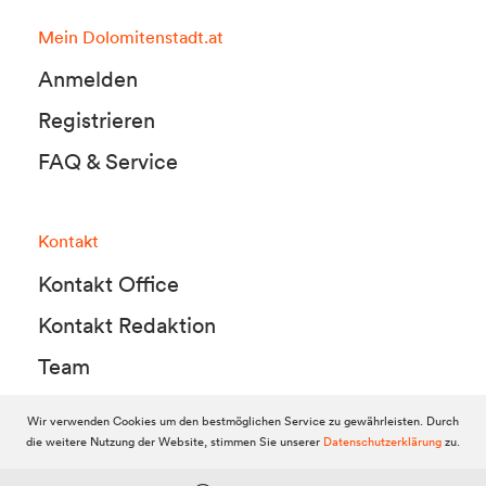
Mein Dolomitenstadt.at
Anmelden
Registrieren
FAQ & Service
Kontakt
Kontakt Office
Kontakt Redaktion
Team
Wir verwenden Cookies um den bestmöglichen Service zu gewährleisten. Durch
die weitere Nutzung der Website, stimmen Sie unserer
Datenschutzerklärung
zu.
© 2010-2026 Dolomitenstadt.at
Dolomitenstadt Media KG, Dolomitenstraße 1 / 7. Stock, 9900 Lienz,