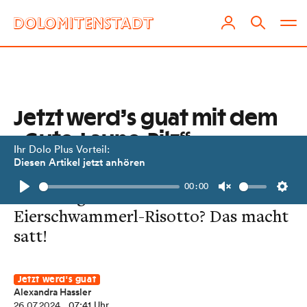
Jetzt werd’s guat mit dem
„Gute-Laune-Pilz“
Ihr Dolo Plus Vorteil:
Diesen Artikel jetzt anhören
Eierschwammerl sind gesund und
00:00
machen glücklich. Und Elfis
Play
Unmute
Setti
Eierschwammerl-Risotto? Das macht
satt!
Jetzt werd's guat
Alexandra Hassler
26.07.2024
, 07:41 Uhr