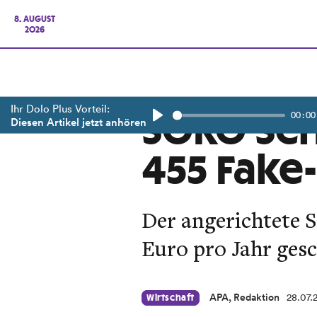
8. AUGUST
2026
Ihr Dolo Plus Vorteil:
00:00
SOKO Sc
Diesen Artikel jetzt anhören
Play
455 Fake
Der angerichtete 
Euro pro Jahr gesc
APA, Redaktion
28.07.
Wirtschaft