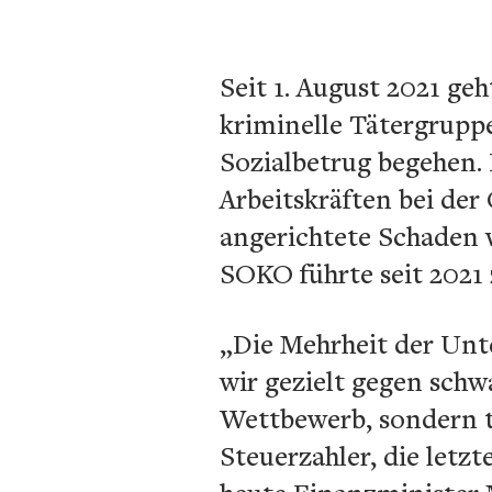
Seit 1. August 2021 g
kriminelle Tätergrupp
Sozialbetrug begehen.
Arbeitskräften bei de
angerichtete Schaden w
SOKO führte seit 2021
„Die Mehrheit der Unte
wir gezielt gegen schw
Wettbewerb, sondern tr
Steuerzahler, die letz