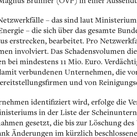
 Magnus Brunner (ÖVP) in einer Aussend
etzwerkfälle – das sind laut Ministerium
 Energie – die sich über das gesamte Bun
us erstrecken, bearbeitet. Pro Netzwerkfal
n involviert. Das Schadensvolumen diese
n bei mindestens 11 Mio. Euro. Verdächti
 damit verbundenen Unternehmen, die vo
ereitstellungsfirmen und von Reinigung
nehmen identifiziert wird, erfolge die Ve
nisteriums in der Liste der Scheinuntern
hmen gesetzt, die bis zur Löschung de
ank Änderungen im kürzlich beschlossen