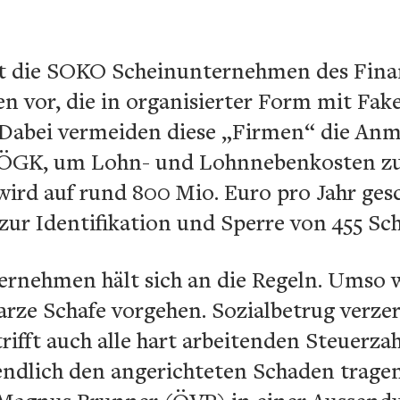
eht die SOKO Scheinunternehmen des Fin
en vor, die in organisierter Form mit Fa
 Dabei vermeiden diese „Firmen“ die An
r ÖGK, um Lohn- und Lohnnebenkosten zu 
ird auf rund 800 Mio. Euro pro Jahr gesc
 zur Identifikation und Sperre von 455 S
rnehmen hält sich an die Regeln. Umso wi
arze Schafe vorgehen. Sozialbetrug verzer
ifft auch alle hart arbeitenden Steuerza
tendlich den angerichteten Schaden trag